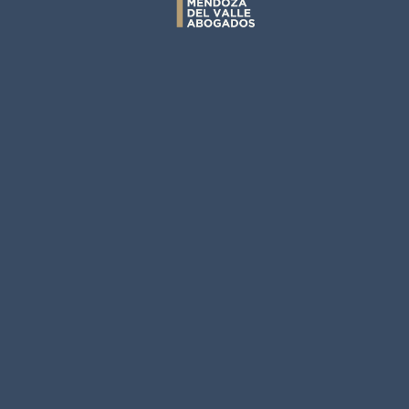
+51 913 249 366
Av. Circunvalación 154 oficina 501.
Edificio Capital Golf. Santiago de Surco