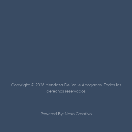
Av. Circunvalación 154 oficina 501.
Edificio Capital Golf. Santiago de Surco
Copyright © 2026 Mendoza Del Valle Abogados. Todos los
derechos reservados
Powered By: Nexo Creativo