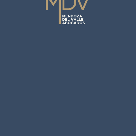
+51 913 249 366
Av. Circunvalación 154 oficina 501.
Edificio Capital Golf. Santiago de Surco